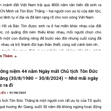
n mảnh đất Việt Nam trải qua 4000 năm văn hiến đã sinh ra
Chí Minh và Tôn Đức Thắng – hai người con ưu tú của dân tộc,
 vị lãnh tụ vĩ đại và đã làm rạng rỡ cho non sông Việt Nam.
 Hồ và Bác Tôn được sinh ra ở hai miền khác nhau của đất
c, có quãng đời niên thiếu khác nhau, mỗi người chọn cho
h một con đường riêng để bước vào đời nhưng cuối cùng đã
 nhau và trở thành đôi bạn thân thiết, cùng sát cánh bên nhau
 tranh cho mục đích vì sự nghiệp giải phóng dân tộc, giành
m Thêm
 lập tự do cho tổ quốc.
ởng niệm 44 năm Ngày mất Chủ tịch Tôn Đức
ắng (30/8/1980 – 30/8/2024) – Nhớ mãi ngày
c ra đi
LIỆU
/
01/06/2024
 tịch Tôn Đức Thắng là một người con rất ưu tú của Tổ quốc
quê hương An Giang, suốt 50 năm đã không ngừng hoạt động