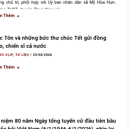
ng chủ trì, phối hợp với Uỷ ban nhân dân xã Mỹ Hòa Hưng,
ờng THPT chuyên Thoại Ngọc H
m Thêm
c Tôn và những bức thư chúc Tết gửi đồng
o, chiến sĩ cả nước
EO CLIP
,
TƯ LIỆU
/
23/02/2026
m Thêm
 niệm 80 năm Ngày tổng tuyển cử đầu tiên bầu
ốc hội Việt Nam (6/1/1946-6/1/2026), nhìn lại