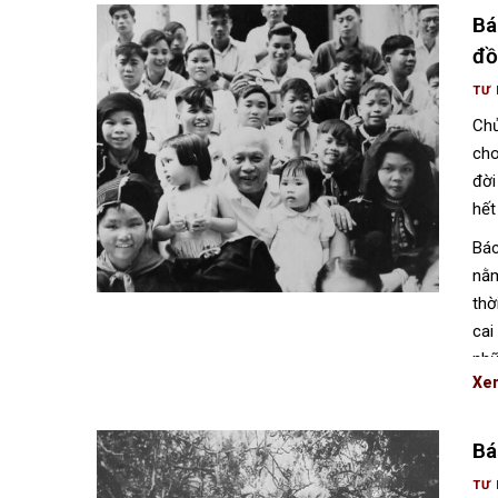
Bá
đồ
TƯ 
Chủ
cho
đời
hết
Bác
nằm
thờ
cai
nhữ
Xe
Bá
TƯ 