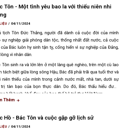
c Tôn - Một tình yêu bao la với thiếu niên nhi
ng
LIỆU
/
04/11/2024
 tịch Tôn Đức Thắng, người đã dành cả cuộc đời của mình
 sự nghiệp giải phóng dân tộc, thống nhất đất nước, cả cuộc
 của Bác luôn hy sinh tận tỵ, cống hiến vì sự nghiệp của Đảng,
 lòng vì nhân dân.
 Tôn sinh ra và lớn lên ở một làng quê nghèo, trên một cù lao
 tách biệt giữa lòng sông Hậu, Bác đã phải trãi qua tuổi thơ và
i niên thiếu của mình trong cảnh nước mất, nhà tan, dưới sự
 trị tàn bạo của bọn thực dân. Do đó, Bác thấu hiểu được
ng bất hạnh, khổ đau của bao thế hệ trẻ thơ Việt Nam.
m Thêm
c Hồ - Bác Tôn và cuộc gặp gỡ lịch sử
LIỆU
/
04/11/2024