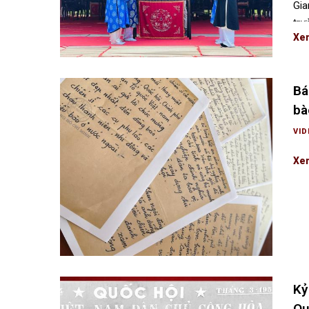
Gia
trư
Xe
Bá
bà
VID
Xe
Kỷ
Qu