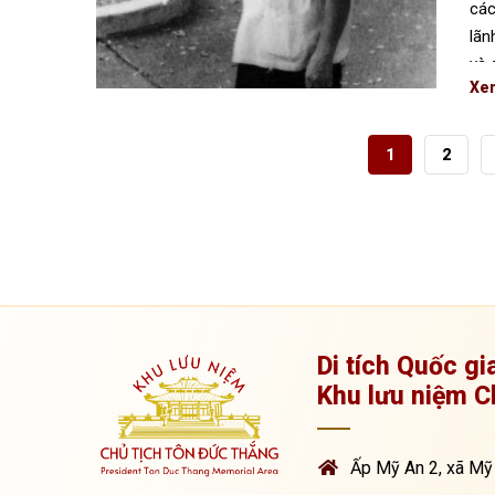
các
lãn
và 
Xe
TRANG
1
PAGE
2
HIỆN
TẠI
Di tích Quốc gi
Khu lưu niệm C
Ấp Mỹ An 2, xã Mỹ