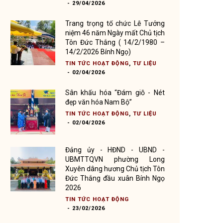
-
29/04/2026
Trang trọng tổ chức Lễ Tưởng
niệm 46 năm Ngày mất Chủ tịch
Tôn Đức Thắng ( 14/2/1980 –
14/2/2026 Bính Ngọ)
TIN TỨC HOẠT ĐỘNG
,
TƯ LIỆU
-
02/04/2026
Sân khấu hóa “Đám giỗ - Nét
đẹp văn hóa Nam Bộ”
TIN TỨC HOẠT ĐỘNG
,
TƯ LIỆU
-
02/04/2026
Đảng ủy - HĐND - UBND -
UBMTTQVN phường Long
Xuyên dâng hương Chủ tịch Tôn
Đức Thắng đầu xuân Bính Ngọ
2026
TIN TỨC HOẠT ĐỘNG
-
23/02/2026