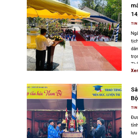
mấ
14
TIN
Ngà
tịc
dân
trọ
Thắ
Xe
Sâ
Bộ
TIN
Đượ
tỉn
lưu