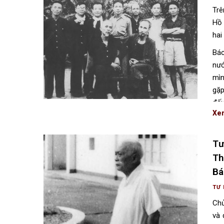
Trê
Hồ 
hai
Bác
nướ
mìn
gặp
đấu
Xe
độc
Tư
Th
Bá
TƯ 
Chủ
và 