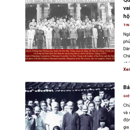
va
hộ
TIN
Ngà
phủ
Dân
Chí
chứ
Xe
Bá
GIỚ
Chủ
và 
độn
gia