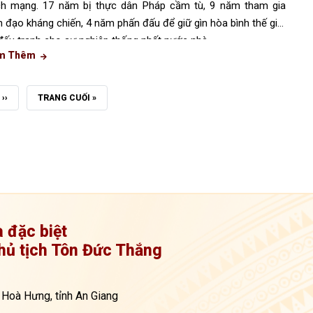
h mạng. 17 năm bị thực dân Pháp cầm tù, 9 năm tham gia
h đạo kháng chiến, 4 năm phấn đấu để giữ gìn hòa bình thế giới
đấu tranh cho sự nghiệp thống nhất nước nhà.
m Thêm
TRANG
››
TRANG
TRANG CUỐI »
KẾ
CUỐI
a đặc biệt
hủ tịch Tôn Đức Thắng
 Hoà Hưng, tỉnh An Giang