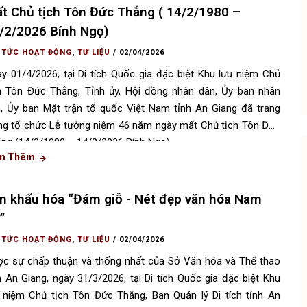
t Chủ tịch Tôn Đức Thắng ( 14/2/1980 –
/2/2026 Bính Ngọ)
 TỨC HOẠT ĐỘNG
,
TƯ LIỆU
/
02/04/2026
y 01/4/2026, tại Di tích Quốc gia đặc biệt Khu lưu niệm Chủ
h Tôn Đức Thắng, Tỉnh ủy, Hội đồng nhân dân, Ủy ban nhân
, Ủy ban Mặt trận tổ quốc Việt Nam tỉnh An Giang đã trang
ng tổ chức Lễ tưởng niệm 46 năm ngày mất Chủ tịch Tôn Đức
ng (14/2/1980 – 14/2/2026 Bính Ngọ).
m Thêm
n khấu hóa “Đám giỗ - Nét đẹp văn hóa Nam
”
 TỨC HOẠT ĐỘNG
,
TƯ LIỆU
/
02/04/2026
c sự chấp thuận và thống nhất của Sở Văn hóa và Thể thao
h An Giang, ngày 31/3/2026, tại Di tích Quốc gia đặc biệt Khu
 niệm Chủ tịch Tôn Đức Thắng, Ban Quản lý Di tích tỉnh An