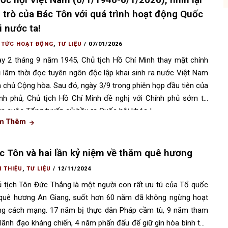
i trò của Bác Tôn với quá trình hoạt động Quốc
i nước ta!
 TỨC HOẠT ĐỘNG
,
TƯ LIỆU
/
07/01/2026
y 2 tháng 9 năm 1945, Chủ tịch Hồ Chí Minh thay mặt chính
 lâm thời đọc tuyên ngôn độc lập khai sinh ra nước Việt Nam
 chủ Cộng hòa. Sau đó, ngày 3/9 trong phiên họp đầu tiên của
nh phủ, Chủ tịch Hồ Chí Minh đề nghị với Chính phủ sớm tổ
c cuộc Tổng tuyển cử bầu ra Quốc hội khóa I.
m Thêm
c Tôn và hai lần kỷ niệm về thăm quê hương
I THIỆU
,
TƯ LIỆU
/
12/11/2024
 tịch Tôn Đức Thắng là một người con rất ưu tú của Tổ quốc
quê hương An Giang, suốt hơn 60 năm đã không ngừng hoạt
g cách mạng. 17 năm bị thực dân Pháp cầm tù, 9 năm tham
 lãnh đạo kháng chiến, 4 năm phấn đấu để giữ gìn hòa bình thế