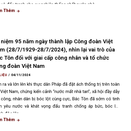
i và đấu tranh cho sự nghiệp thống nhất nước nhà.
m Thêm
 niệm 95 năm ngày thành lập Công đoàn Việt
m (28/7/1929-28/7/2024), nhìn lại vai trò của
c Tôn đối với giai cấp công nhân và tổ chức
ng đoàn Việt Nam
LIỆU
/
04/11/2024
h ra và lớn lên khi thực dân Pháp đã đặt ách thống trị trên toàn
 Việt Nam, chứng kiến cảnh “nước mất nhà tan”, xã hội đầy dẫy
 công, nhân dân bị bóc lột cùng cực, Bác Tôn đã sớm có tinh
n yêu nước và khát vọng đấu tranh chống áp bức, bóc lột
nh độc lập.
m Thêm