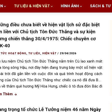
AN
TƯ LIỆU & HIỆN VẬT
HÌNH ẢNH
SÁCH & TƯ 
ững điều chưa biết về hiện vật lịch sử đặc biệt
n liền với Chủ tịch Tôn Đức Thắng và sự kiện
ng chiến thắng 30/4/1975: Chiếc chuyên cơ
K-40
 TỨC HOẠT ĐỘNG
,
TƯ LIỆU
,
HIỆN VẬT
/
29/04/2026
 lưu niệm Chủ tịch Tôn Đức Thắng nằm trên Cù lao xanh mát
a lòng sông Hậu, nơi đây hiện đang trưng bày một số hiện vật
ài trời đã gắn liền với cuộc đời và quá trình hoạt động cách
g của Chủ tịch Tôn Đức Thắng như: chiếc ca nô đã đưa Bác
 về thăm quê hương Mỹ Hòa Hưng, chiếc ô tô đưa đón Bác đi
g tác và làm viêc tại Hà Nội.
m Thêm
ang trọng tổ chức Lễ Tưởng niệm 46 năm Ngày