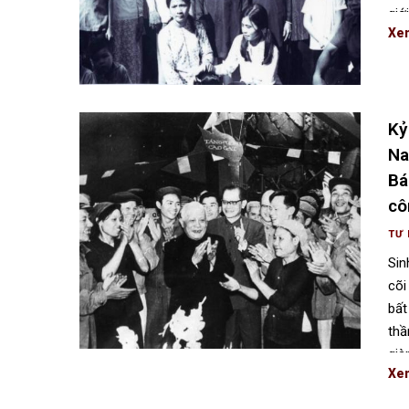
giớ
Xe
Kỷ
Na
Bá
cô
TƯ 
Sin
cõi
bất
thầ
già
Xe