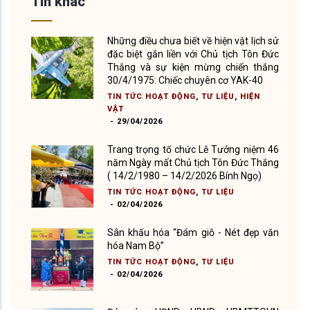
Tin khác
Những điều chưa biết về hiện vật lịch sử
đặc biệt gắn liền với Chủ tịch Tôn Đức
Thắng và sự kiện mừng chiến thắng
30/4/1975: Chiếc chuyên cơ YAK-40
TIN TỨC HOẠT ĐỘNG
,
TƯ LIỆU
,
HIỆN
VẬT
-
29/04/2026
Trang trọng tổ chức Lễ Tưởng niệm 46
năm Ngày mất Chủ tịch Tôn Đức Thắng
( 14/2/1980 – 14/2/2026 Bính Ngọ)
TIN TỨC HOẠT ĐỘNG
,
TƯ LIỆU
-
02/04/2026
Sân khấu hóa “Đám giỗ - Nét đẹp văn
hóa Nam Bộ”
TIN TỨC HOẠT ĐỘNG
,
TƯ LIỆU
-
02/04/2026