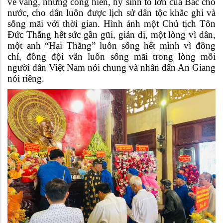
vẻ vang, những cống hiến, hy sinh to lớn của Bác cho
nước, cho dân luôn được lịch sử dân tộc khắc ghi và
sỗng mãi với thời gian. Hình ảnh một Chủ tịch Tôn
Đức Thắng hết sức gần gũi, giản dị, một lòng vì dân,
một anh “Hai Thắng” luôn sống hết mình vì đồng
chí, đồng đội vẫn luôn sống mãi trong lòng mỗi
người dân Việt Nam nói chung và nhân dân An Giang
nói riêng.