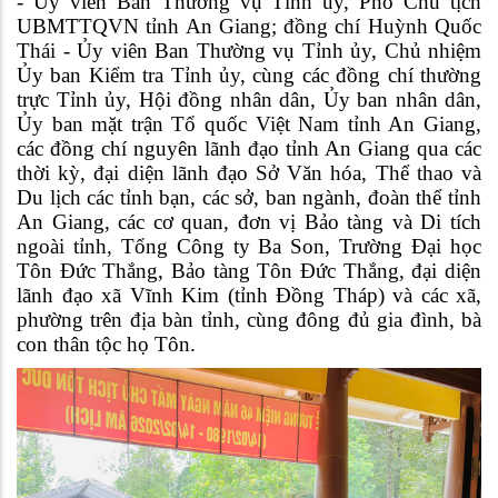
- Ủy viên Ban Thường vụ Tỉnh ủy, Phó Chủ tịch
UBMTTQVN tỉnh An Giang; đồng chí Huỳnh Quốc
Thái - Ủy viên Ban Thường vụ Tỉnh ủy, Chủ nhiệm
Ủy ban Kiểm tra Tỉnh ủy, cùng các đồng chí thường
trực Tỉnh ủy, Hội đồng nhân dân, Ủy ban nhân dân,
Ủy ban mặt trận Tổ quốc Việt Nam tỉnh An Giang,
các đồng chí nguyên lãnh đạo tỉnh An Giang qua các
thời kỳ, đại diện lãnh đạo Sở Văn hóa, Thể thao và
Du lịch các tỉnh bạn, các sở, ban ngành, đoàn thể tỉnh
An Giang, các cơ quan, đơn vị Bảo tàng và Di tích
ngoài tỉnh, Tổng Công ty Ba Son, Trường Đại học
Tôn Đức Thắng, Bảo tàng Tôn Đức Thắng, đại diện
lãnh đạo xã Vĩnh Kim (tỉnh Đồng Tháp) và các xã,
phường trên địa bàn tỉnh, cùng đông đủ gia đình, bà
con thân tộc họ Tôn.