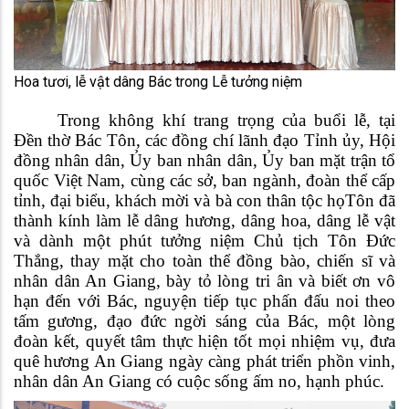
Hoa tươi, lễ vật dâng Bác trong Lễ tưởng niệm
Trong không khí trang trọng của buổi lễ, tại
Đền thờ Bác Tôn, các đồng chí lãnh đạo Tỉnh ủy, Hội
đồng nhân dân, Ủy ban nhân dân, Ủy ban mặt trận tổ
quốc Việt Nam, cùng các sở, ban ngành, đoàn thể cấp
tỉnh, đại biểu, khách mời và bà con thân tộc họTôn đã
thành kính làm lễ dâng hương, dâng hoa, dâng lễ vật
và dành một phút tưởng niệm Chủ tịch Tôn Đức
Thắng, thay mặt cho toàn thể đồng bào, chiến sĩ và
nhân dân An Giang, bày tỏ lòng tri ân và biết ơn vô
hạn đến với Bác, nguyện tiếp tục phấn đấu noi theo
tấm gương, đạo đức ngời sáng của Bác, một lòng
đoàn kết, quyết tâm thực hiện tốt mọi nhiệm vụ, đưa
quê hương An Giang ngày càng phát triển phồn vinh,
nhân dân An Giang có cuộc sống ấm no, hạnh phúc.