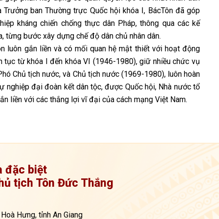
 là Trưởng ban Thường trực Quốc hội khóa I, BácTôn đã góp
ghiệp kháng chiến chống thực dân Pháp, thông qua các kế
hóa, từng bước xây dựng chế độ dân chủ nhân dân.
 luôn gắn liền và có mối quan hệ mật thiết với hoạt động
n tục từ khóa I đến khóa VI (1946-1980), giữ nhiều chức vụ
hó Chủ tịch nước, và Chủ tịch nước (1969-1980), luôn hoàn
sự nghiệp đại đoàn kết dân tộc, được Quốc hội, Nhà nước tổ
gắn liền với các thắng lợi vĩ đại của cách mạng Việt Nam.
a đặc biệt
hủ tịch Tôn Đức Thắng
 Hoà Hưng, tỉnh An Giang