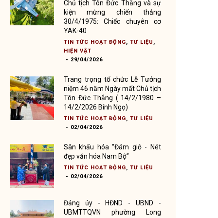
Chủ tịch Tôn Đức Thắng và sự
kiện mừng chiến thắng
30/4/1975: Chiếc chuyên cơ
YAK-40
TIN TỨC HOẠT ĐỘNG
,
TƯ LIỆU
,
HIỆN VẬT
-
29/04/2026
Trang trọng tổ chức Lễ Tưởng
niệm 46 năm Ngày mất Chủ tịch
Tôn Đức Thắng ( 14/2/1980 –
14/2/2026 Bính Ngọ)
TIN TỨC HOẠT ĐỘNG
,
TƯ LIỆU
-
02/04/2026
Sân khấu hóa “Đám giỗ - Nét
đẹp văn hóa Nam Bộ”
TIN TỨC HOẠT ĐỘNG
,
TƯ LIỆU
-
02/04/2026
Đảng ủy - HĐND - UBND -
UBMTTQVN phường Long