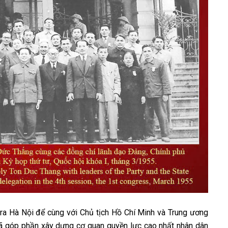
a Hà Nội để cùng với Chủ tịch Hồ Chí Minh và Trung ương
đã góp phần xây dựng cơ quan quyền lực cao nhất nhân dân